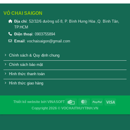
Dung tích thực tế: 1000ml (1 Lít)
Chất liệu: Nhựa PET nguyên sinh 100% an toàn cho s
Màu sắc chai: Trong suốt
Phụ kiện đi kèm: Nắp bật tiện lợi (Đen/Trắng/Trong su
màu sắc tùy chọn).
#chainhua1lit #chainhuanapbat #chaiPET1lit
#chaidungnuocmam #chaidungmatong #chaidungdauan
#chaidungnuoctuong #baobinhnhua #chainhuagiasi
#chainhuathucpham
SẢN PHẨM TƯƠNG TỰ