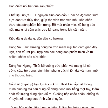
Please prove you are human by selecting the
star
.
Mô tả
Chai Nhựa PET Tròn 1 Lít Cao Cấp – Kiểu Dáng Vai Bầ
Ngang Kết Hợp Nắp Bật Tiện Lợi
Dòng sản phẩm chai nhựa PET tròn dung tích 1 Lít (100
Vochaisaigon.com là giải pháp bao bì hoàn hảo, kết h
hảo giữa tính thẩm mỹ cao và sự tiện dụng vượt trội. 
lựa chọn kiểu dáng Vai Bầu (mềm mại, thanh lịch) và 
(mạnh mẽ, hiện đại), sản phẩm đáp ứng trọn vẹn mọi y
khắt khe về định vị thương hiệu cho doanh nghiệp của 