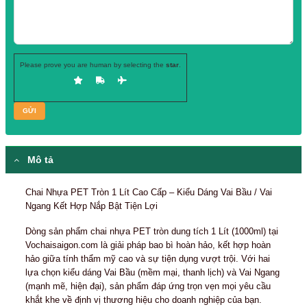
Hãy để lại
SĐT, chuyên viên tư vấn
của chúng tôi sẽ gọi ngay cho b