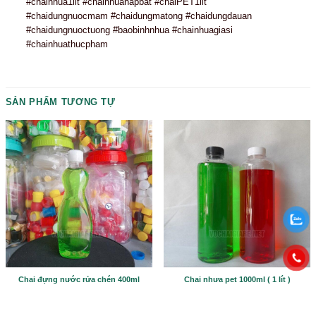
minh giúp người tiêu dùng dễ dàng đóng mở bằng một 
soát tốt lượng dung dịch đổ ra. Gioăng nắp chắc chắn,
rỉ tuyệt đối trong quá trình vận chuyển.
Tối ưu hóa nhận diện thương hiệu: Thân chai tròn, cứn
diện tích bề mặt lớn rất thuận tiện cho việc dán decal d
in lụa logo hoặc dán nhãn mác sắc nét mà không lo bị 
lệch.
Ứng dụng thực tế:
Phù hợp đa dạng cho nhiều ngành hàng
Ngành đồ uống & thực phẩm: Nước ép trái cây, mật o
sốt, siro, sữa hạt…
Ngành hóa mỹ phẩm: Nước giặt, nước xả vải, dầu gội
tắm, nước lau sàn…
Thông số kỹ thuật chi tiết: