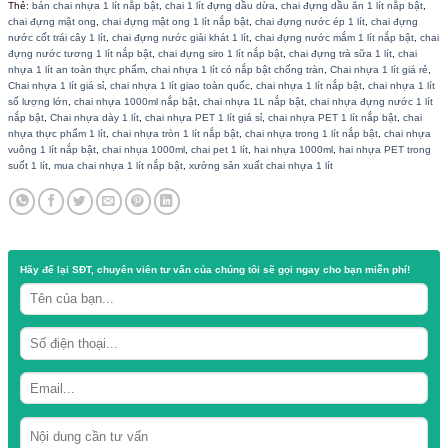
Chai nhựa vai ngang
Dung tích : 1000ml
Quy cách : kiện 112 chai
Nắp có màu đỏ, đen , trắng
Danh mục:
Chai nhựa PET
Thẻ:
bán chai nhựa 1 lít nắp bật
,
chai 1 lít đựng dầu dừa
,
chai đựng dầu ăn
chai đựng mật ong
,
chai đựng mật ong 1 lít nắp bật
,
chai đựng nước ép 1 l
nước cốt trái cây 1 lít
,
chai đựng nước giải khát 1 lít
,
chai đựng nước mắm 1
đựng nước tương 1 lít nắp bật
,
chai đựng siro 1 lít nắp bật
,
chai đựng trà s
nhựa 1 lít an toàn thực phẩm
,
chai nhựa 1 lít có nắp bật chống tràn
,
Chai n
Chai nhựa 1 lít giá sỉ
,
chai nhựa 1 lít giao toàn quốc
,
chai nhựa 1 lít nắp bậ
số lượng lớn
,
chai nhựa 1000ml nắp bật
,
chai nhựa 1L nắp bật
,
chai nhựa
nắp bật
,
Chai nhựa dày 1 lít
,
chai nhựa PET 1 lít giá sỉ
,
chai nhựa PET 1 lí
nhựa thực phẩm 1 lít
,
chai nhựa tròn 1 lít nắp bật
,
chai nhựa trong 1 lít nắ
vuông 1 lít nắp bật
,
chai nhụa 1000ml
,
chai pet 1 lít
,
hai nhựa 1000ml
,
hai
suốt 1 lít
,
mua chai nhựa 1 lít nắp bật
,
xưởng sản xuất chai nhựa 1 lít