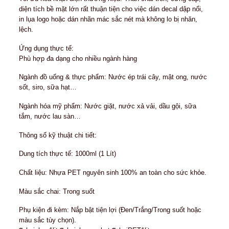
Đặc điểm nổi bật của sản phẩm:
Chất liệu nhựa PET nguyên sinh cao cấp: Chai có độ t
cực cao tựa thủy tinh, giúp tôn vinh trọn vẹn màu sắc
thực của sản phẩm bên trong. Bề mặt nhẵn mịn, độ bó
nét, mang lại cảm giác cực kỳ sang trọng khi cầm nắm
Kiểu dáng đa dạng, đón đầu xu hướng:
Dáng Vai Bầu: Đường cong bo tròn mềm mại tạo cảm g
đặn, tinh tế, rất phù hợp cho các dòng sản phẩm thiên 
nhiên, chăm sóc sức khỏe.
Dáng Vai Ngang: Thiết kế vuông vức phần vai mang lại
cứng cáp, trẻ trung, định hình phong cách hiện đại và
cho thương hiệu.
Nắp bật (Flip-top) tiện lợi & kín khít: Thiết kế nắp bật t