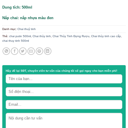
/
/
TRANG CHỦ
CỬA HÀNG
CHAI THUỶ TINH
Chai thủy tinh Putin 500ml – đựng rượu
Chất liệu: thủy tinh
Dung tích: 500ml
Nắp chai: nắp nhựa màu đen
Danh mục:
Chai thuỷ tinh
Thẻ:
chai putin 500ml
,
Chai thủy tinh
,
Chai Thủy Tinh Đựng Rượu
,
Chai thủ
chai thuy tinh 500ml