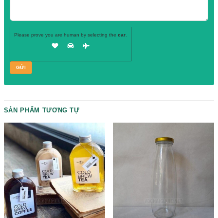
Hãy để lại
SĐT, chuyên viên tư vấn
của chúng tôi sẽ gọi ngay cho b
Please prove you are human by selecting the
car
.