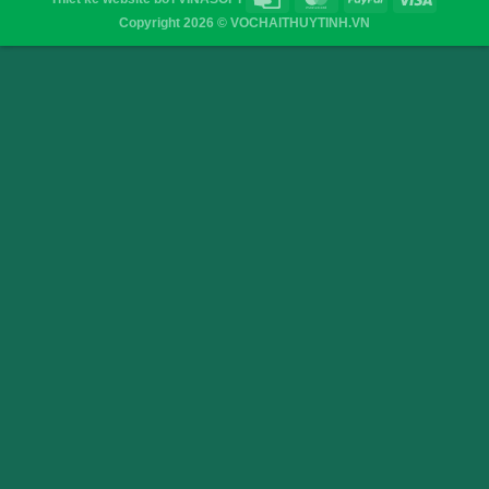
Chai thủy tinh dẹt nắp nhôm xén vai
Chai thủy tinh tr
– 350ml
VỎ CHAI SAIGON
Địa chỉ
: 52/32/6 đường số 8, P. Bình Hưng Hòa ,Q. 
TP.HCM
Điện thoại
: 0903755894
Email
:
vochaisaigon@gmail.com
Chính sách & Quy định chung
Chính sách bảo mật
Hình thức thanh toán