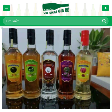
Bỏ
qua
nội
dung
Tìm
kiếm: