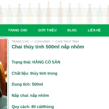
TRANG CHỦ
GIỚI THIỆU
BLOG
LIÊN HỆ
/
/
TRANG CHỦ
CỬA HÀNG
CHAI THUỶ TINH
Chai thủy tinh 500ml nắp nhôm
Trạng thái: HÀNG CÓ SẴN
Chất liệu: thủy tinh trong
Dung tích: 500ml
Nắp chai: nắp nhôm
Quy cách: 80 cái/thùng