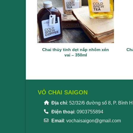
Chai thủy tinh dẹt nắp nhôm xén
Cha
vai – 350ml
VỎ CHAI SAIGON
Địa chỉ
: 52/32/6 đường số 8, P. Bình
Điện thoại
: 0903755894
Email
:
vochaisaigon@gmail.com