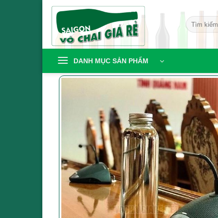
Bỏ
qua
Tìm
nội
kiếm:
dung
DANH MỤC SẢN PHẨM