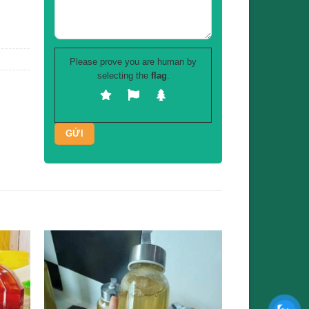
Please prove you are human by
selecting the
flag
.