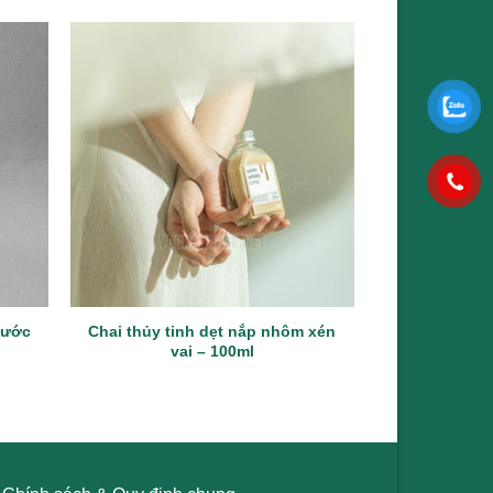
nước
Chai thủy tinh dẹt nắp nhôm xén
Chai thủy ti
vai – 100ml