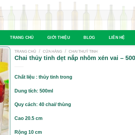
TRANG CHỦ
GIỚI THIỆU
BLOG
LIÊN HỆ
/
/
TRANG CHỦ
CỬA HÀNG
CHAI THUỶ TINH
Chai thủy tinh dẹt nắp nhôm xén vai – 50
Chất liệu : thủy tinh trong
Dung tích: 500ml
Quy cách: 40 chai/ thùng
Cao 20.5 cm
Rộng 10 cm