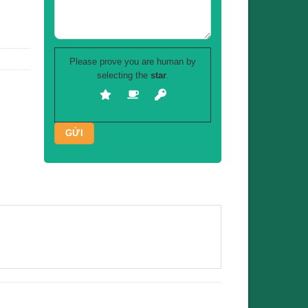
Please prove you are human by
selecting the
star
.