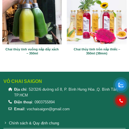
Please prove you are human by selecting the
house
.
SẢN PHẨM TƯƠNG TỰ