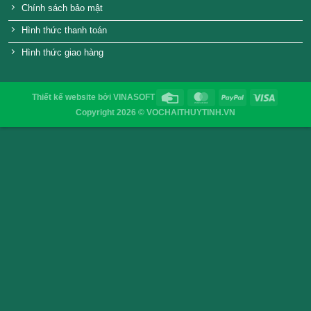
Chai thủy tinh vuông nắp dây xách
Chai thủy tinh tròn
– 350ml
350ml (38
VỎ CHAI SAIGON
Địa chỉ
: 52/32/6 đường số 8, P. Bình Hưng Hòa ,Q. 
TP.HCM
Điện thoại
: 0903755894
Email
:
vochaisaigon@gmail.com
Chính sách & Quy định chung