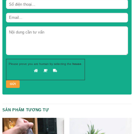
Danh mục:
Chai thuỷ tinh
Hãy để lại
SĐT, chuyên viên tư vấn
của chúng tôi sẽ gọi ngay cho b