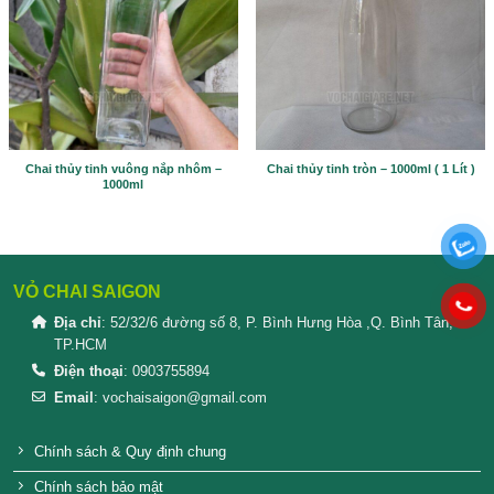
Please prove you are human by selecting the
truck
.
SẢN PHẨM TƯƠNG TỰ