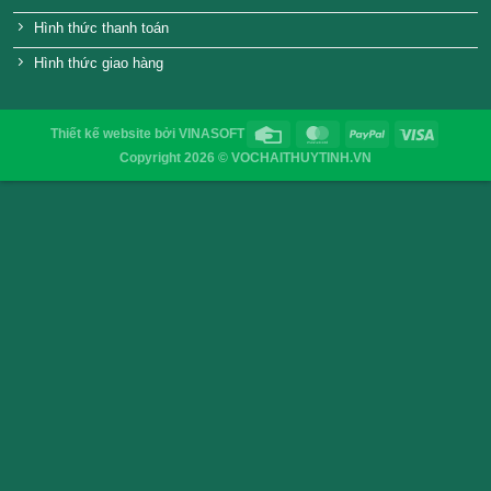
Chai thủy tinh vuông nắp nhôm –
Chai thủy tinh tròn – 1
1000ml
VỎ CHAI SAIGON
Địa chỉ
: 52/32/6 đường số 8, P. Bình Hưng Hòa ,Q. 
TP.HCM
Điện thoại
: 0903755894