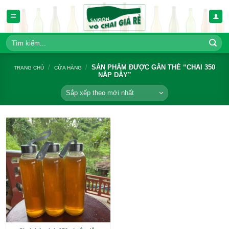
Bỏ
qua
nội
dung
Tìm
kiếm:
/
/
SẢN PHẨM ĐƯỢC GẮN THẺ “
TRANG CHỦ
CỬA HÀNG
NẮP DÂY”