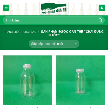
Bỏ
qua
nội
dung
Tìm
kiếm:
/
/
SẢN PHẨM ĐƯỢC GẮN THẺ “
TRANG CHỦ
CỬA HÀNG
NƯỚC”