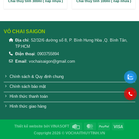
Chai thủy tinh 300ml ( nắp nhựa )
Chai thủy tinh 100ml 
VỎ CHAI SAIGON
Địa chỉ
: 52/32/6 đường số 8, P. Bình Hưng Hòa ,Q. 
TP.HCM
Điện thoại
: 0903755894
Email
:
vochaisaigon@gmail.com
Chính sách & Quy định chung