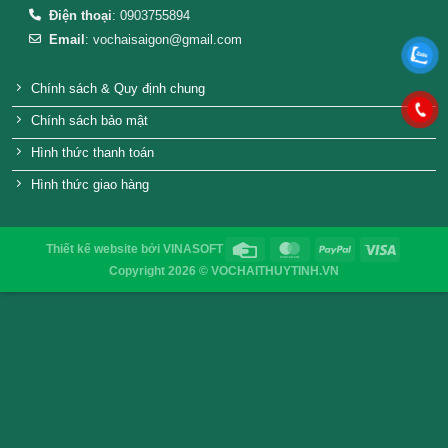
Nắp nhựa chai thủy tinh vuông
Nắp nhựa chai thủy
500ml – đựng nước mắm
500ml – đựng n
VỎ CHAI SAIGON
Địa chỉ
: 52/32/6 đường số 8, P. Bình Hưng Hòa ,Q. 
TP.HCM
Điện thoại
: 0903755894
Email
:
vochaisaigon@gmail.com
Chính sách & Quy định chung
Chính sách bảo mật
Hình thức thanh toán