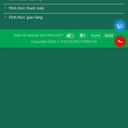
Email
:
vochaisaigon@gmail.com
Chính sách & Quy định chung
Chính sách bảo mật
Hình thức thanh toán
Hình thức giao hàng
Thiết kế website
bởi
VINASOFT
Copyright 2026 © VOCHAITHUYTINH.VN