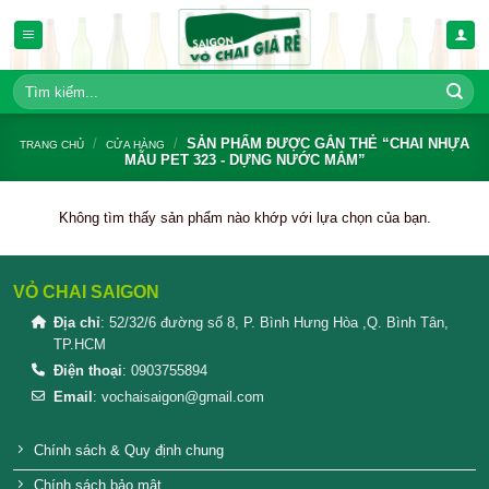
Bỏ
qua
nội
dung
Tìm
kiếm:
/
/
SẢN PHẨM ĐƯỢC GẮN THẺ “
TRANG CHỦ
CỬA HÀNG
MẪU PET 323 - DỰNG NƯỚC MẮM”
Không tìm thấy sản phẩm nào khớp với lựa chọn củ
VỎ CHAI SAIGON
Địa chỉ
: 52/32/6 đường số 8, P. Bình Hưng Hòa ,Q. 
TP.HCM
Điện thoại
: 0903755894