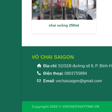
chai vuông 250ml
VỎ CHAI SAIGON
Địa chỉ
: 52/32/6 đường số 8, P. Bình
Điện thoại
: 0903755894
Email
:
vochaisaigon@gmail.com
Copyright 2026 © VOCHAITHUYTINH.VN