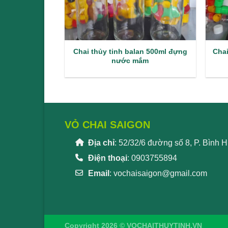
Chai thủy tinh balan 500ml đựng
Chai
nước mắm
VỎ CHAI SAIGON
Địa chỉ
: 52/32/6 đường số 8, P. Bình
Điện thoại
: 0903755894
Email
:
vochaisaigon@gmail.com
Copyright 2026 © VOCHAITHUYTINH.VN