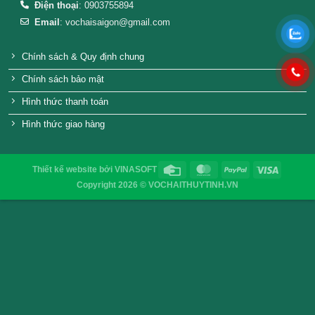
Hũ thuỷ tinh lục giá 380ml
8.000
₫
VỎ CHAI SAIGON
Địa chỉ
: 52/32/6 đường số 8, P. Bình Hưng Hòa ,Q. 
TP.HCM
Điện thoại
: 0903755894
Email
:
vochaisaigon@gmail.com
Chính sách & Quy định chung
Chính sách bảo mật
Hình thức thanh toán
Hình thức giao hàng