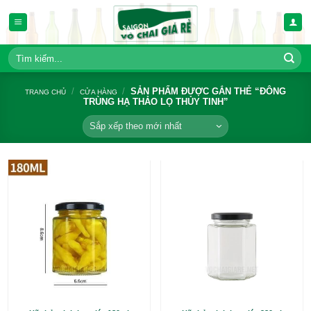
Bỏ
qua
nội
dung
Tìm
kiếm:
/
/
SẢN PHẨM ĐƯỢC GẮN TH
TRANG CHỦ
CỬA HÀNG
TRÙNG HẠ THẢO LỌ THỦY TINH”