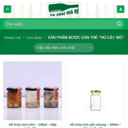
Bỏ
qua
nội
dung
Tìm
kiếm:
/
/
SẢN PHẨM ĐƯỢC GẮN THẺ “
TRANG CHỦ
CỬA HÀNG