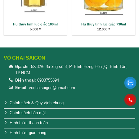
Hũ thủy tinh lục giác 100ml
Hũ thuỷ tinh lục g
5.000
₫
12.000
₫