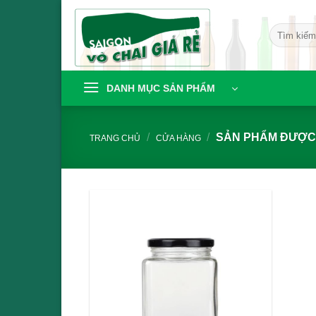
Bỏ
qua
Tìm
nội
kiếm:
dung
DANH MỤC SẢN PHẨM
/
/
SẢN PHẨM ĐƯỢC 
TRANG CHỦ
CỬA HÀNG