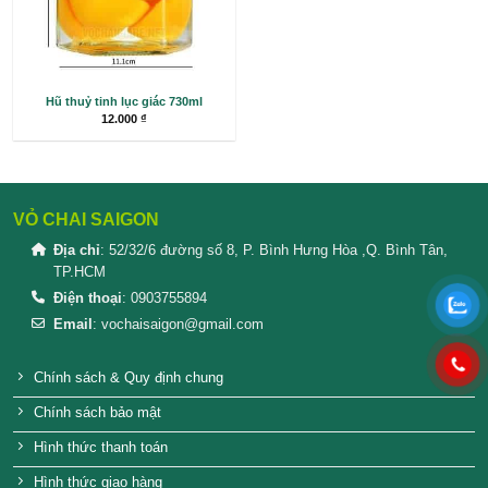
Hũ thủy tinh con ong 350ml
Hũ thủy tinh lục 
Hũ thuỷ tinh lục giác 730ml
12.000
₫