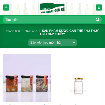
Bỏ
qua
nội
dung
Tìm
kiếm:
/
/
SẢN PHẨM ĐƯỢC GẮN THẺ 
TRANG CHỦ
CỬA HÀNG
TINH NẮP THIẾC”