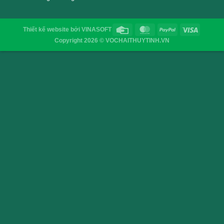
VỎ CHAI SAIGON
Địa chỉ
: 52/32/6 đường số 8, P. Bình Hưng Hòa ,Q. 
TP.HCM
Điện thoại
: 0903755894
Email
:
vochaisaigon@gmail.com
Chính sách & Quy định chung
Chính sách bảo mật
Hình thức thanh toán
Hình thức giao hàng
Thiết kế website
bởi
VINASOFT
Copyright 2026 © VOCHAITHUYTINH.VN