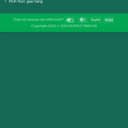
VỎ CHAI SAIGON
Địa chỉ
: 52/32/6 đường số 8, P. Bình Hưng Hòa ,Q. 
TP.HCM
Điện thoại
: 0903755894
Email
:
vochaisaigon@gmail.com
Chính sách & Quy định chung
Chính sách bảo mật
Hình thức thanh toán
Hình thức giao hàng
Thiết kế website
bởi
VINASOFT