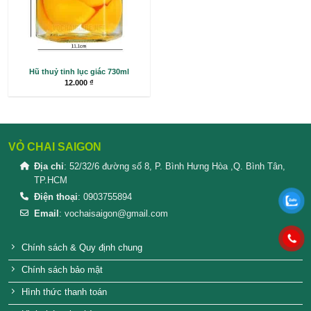
Hũ thủy tinh con ong 350ml
Hũ thủy tinh lục g
5.000
₫
Hũ thuỷ tinh lục giác 730ml
12.000
₫