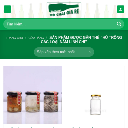
Bỏ
qua
nội
dung
Tìm
kiếm:
/
/
SẢN PHẨM ĐƯỢC GẮN THẺ 
TRANG CHỦ
CỬA HÀNG
CÁC LOẠI NẤM LINH CHI”