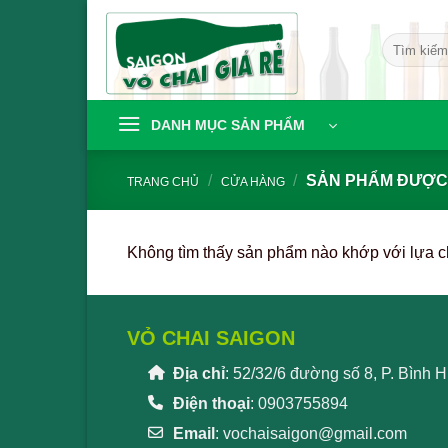
Bỏ
qua
Tìm
nội
kiếm:
dung
DANH MỤC SẢN PHẨM
/
/
SẢN PHẨM ĐƯỢC 
TRANG CHỦ
CỬA HÀNG
Không tìm thấy sản phẩm nào khớp với lựa c
VỎ CHAI SAIGON
Địa chỉ
: 52/32/6 đường số 8, P. Bình
Điện thoại
: 0903755894
Email
:
vochaisaigon@gmail.com