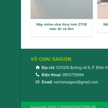
Nắp nhôm chai thủy tinh 27/18
Nắ
màu đỏ và đen
VỎ CHAI SAIGON
Địa chỉ
: 52/32/6 đường số 8, P. Bình
Điện thoại
: 0903755894
Email
:
vochaisaigon@gmail.com
Copyright 2026 © VOCHAITHUYTINH.VN