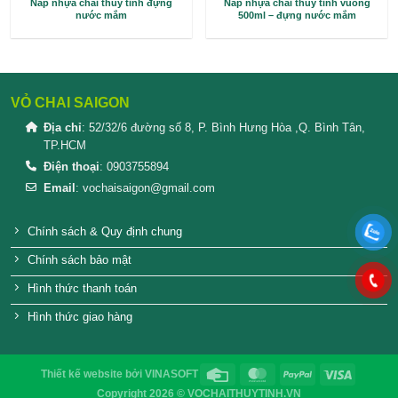
Nắp nhựa chai thủy tinh đựng
Nắp nhựa chai thủy
nước mắm
500ml – đựng n
VỎ CHAI SAIGON
Địa chỉ
: 52/32/6 đường số 8, P. Bình Hưng Hòa ,Q. 
TP.HCM
Điện thoại
: 0903755894
Email
:
vochaisaigon@gmail.com
Chính sách & Quy định chung