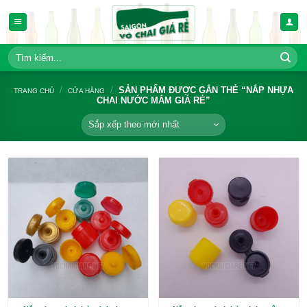
Bỏ
qua
nội
dung
Tìm
kiếm:
/
/
SẢN PHẨM ĐƯỢC GẮN THẺ 
TRANG CHỦ
CỬA HÀNG
CHAI NƯỚC MẮM GIÁ RẺ”