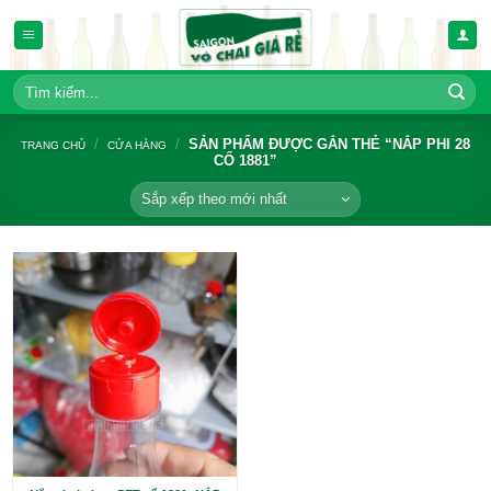
Bỏ
qua
nội
dung
Tìm
kiếm:
/
/
SẢN PHẨM ĐƯỢC GẮN THẺ “N
TRANG CHỦ
CỬA HÀNG
CỔ 1881”