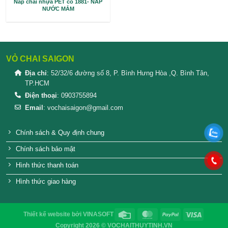
Nắp chai nhựa PET cổ 1881- NẮP
NƯỚC MẮM
VỎ CHAI SAIGON
Địa chỉ
: 52/32/6 đường số 8, P. Bình Hưng Hòa ,Q. 
TP.HCM
Điện thoại
: 0903755894
Email
:
vochaisaigon@gmail.com
Chính sách & Quy định chung