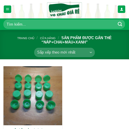
Bỏ
qua
nội
dung
Tìm
kiếm:
/
/
SẢN PHẨM ĐƯỢC GẮN
TRANG CHỦ
CỬA HÀNG
“NẮP+CHAI+MÀU+XANH”