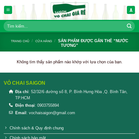
Bỏ
qua
nội
dung
Tìm
kiếm:
/
/
SẢN PHẨM ĐƯỢC GẮN TH
TRANG CHỦ
CỬA HÀNG
TƯƠNG”
Không tìm thấy sản phẩm nào khớp với lựa chọn củ
VỎ CHAI SAIGON
Địa chỉ
: 52/32/6 đường số 8, P. Bình Hưng Hòa ,Q. 
TP.HCM
Điện thoại
: 0903755894