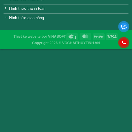
Email
:
vochaisaigon@gmail.com
Chính sách & Quy định chung
Chính sách bảo mật
Hình thức thanh toán
Hình thức giao hàng
Thiết kế website
bởi
VINASOFT
Copyright 2026 © VOCHAITHUYTINH.VN