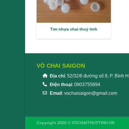
Tim nhựa chai thuỷ tinh
VỎ CHAI SAIGON
Địa chỉ
: 52/32/6 đường số 8, P. Bình
Điện thoại
: 0903755894
Email
:
vochaisaigon@gmail.com
Copyright 2026 © VOCHAITHUYTINH.VN