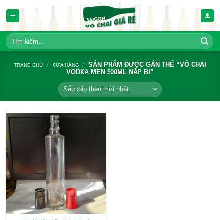
Bỏ
qua
nội
dung
Tìm
kiếm:
/
/
SẢN PHẨM ĐƯỢC GẮN THẺ 
TRANG CHỦ
CỬA HÀNG
VODKA MEN 500ML NẮP BI”