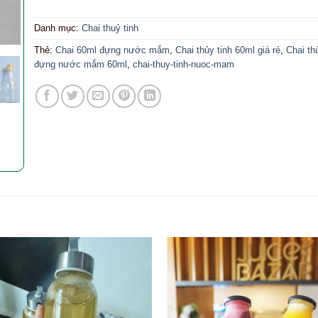
Danh mục:
Chai thuỷ tinh
Thẻ:
Chai 60ml đựng nước mắm
,
Chai thủy tinh 60ml giá rẻ
,
Chai th
đựng nước mắm 60ml
,
chai-thuy-tinh-nuoc-mam