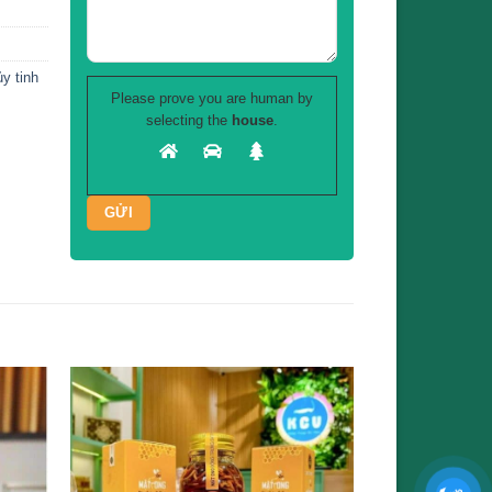
ủy tinh
Please prove you are human by
selecting the
house
.