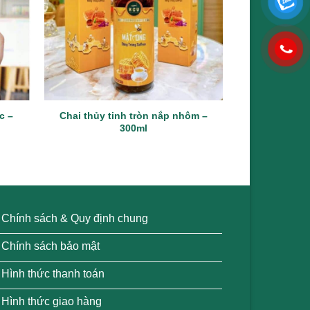
c –
Chai thủy tinh tròn nắp nhôm –
Chai thủy ti
300ml
va
Chính sách & Quy định chung
Chính sách bảo mật
Hình thức thanh toán
Hình thức giao hàng