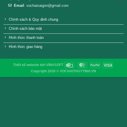
hũ nhựa 750ml
Hủ thủy tinh tr
VỎ CHAI SAIGON
Địa chỉ
: 52/32/6 đường số 8, P. Bình Hưng Hòa ,Q. 
TP.HCM
Điện thoại
: 0903755894