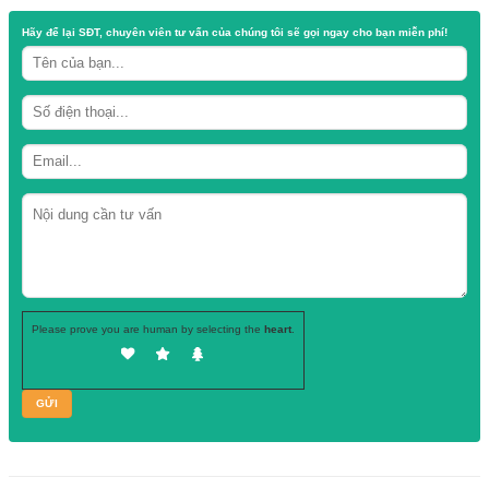
Danh mục:
Hũ nhựa
Thẻ:
hũ đựng mắm
,
hũ đựng mắm tôm
,
hũ đựng muối
,
hũ đựng muối tôm
,
hũ nhựa giá sỉ
,
mắm an giang
,
mắm châu đốc
,
mắm tịnh biên
Hãy để lại
SĐT, chuyên viên tư vấn
của chúng tôi sẽ gọi ngay cho b