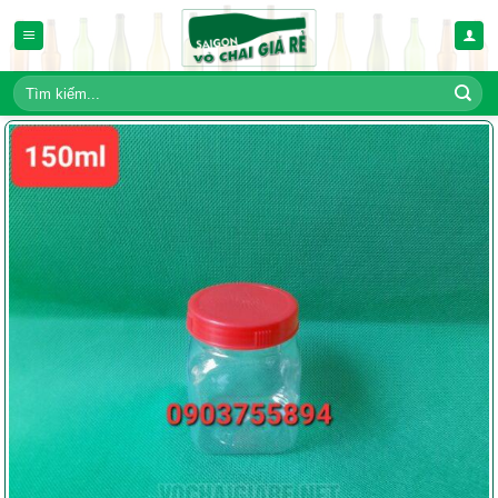
Bỏ
qua
nội
dung
Tìm
kiếm: