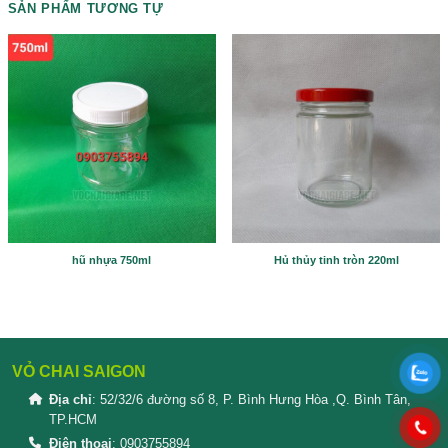
Please prove you are human by selecting the
heart
.
SẢN PHẨM TƯƠNG TỰ