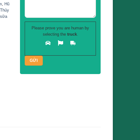
m
,
Hũ
 Thủy
,
sữa
Please prove you are human by
selecting the
truck
.