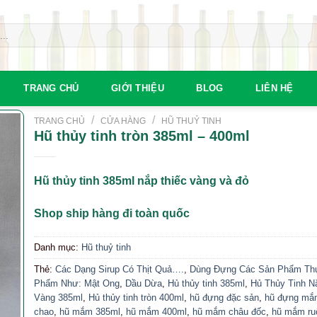
TRANG CHỦ
GIỚI THIỆU
BLOG
LIÊN HỆ
/
/
TRANG CHỦ
CỬA HÀNG
HŨ THUỶ TINH
Hũ thủy tinh tròn 385ml – 400ml
Hũ thủy tinh 385ml nắp thiếc vàng và đỏ
Shop ship hàng đi toàn quốc
Danh mục:
Hũ thuỷ tinh
Thẻ:
Các Dạng Sirup Có Thịt Quả….
,
Dùng Đựng Các Sản Phẩm Th
Phẩm Như: Mật Ong
,
Dầu Dừa
,
Hủ thủy tinh 385ml
,
Hủ Thủy Tinh N
Vàng 385ml
,
Hủ thủy tinh tròn 400ml
,
hũ đựng đặc sản
,
hũ đựng m
chao
,
hũ mắm 385ml
,
hũ mắm 400ml
,
hũ mắm châu đốc
,
hũ mắm ru