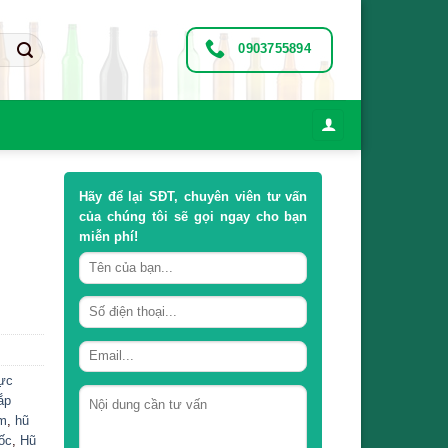
0903755894
Hãy để lại
SĐT, chuyên viên tư vấn
của chúng tôi sẽ gọi ngay cho bạn
miễn phí!
ực
ắp
ắm
,
hũ
ốc
,
Hũ