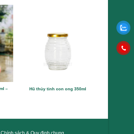
ml –
Hũ thủy tinh con ong 350ml
Hũ Th
Chính sách & Quy định chung