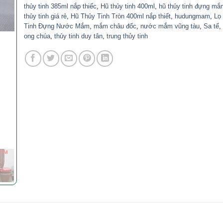
thủy tinh 385ml nắp thiếc
,
Hũ thủy tinh 400ml
,
hũ thủy tinh đựng mắ
thủy tinh giá rẻ
,
Hũ Thủy Tinh Tròn 400ml nắp thiết
,
hudungmam
,
Lọ
Tinh Đựng Nước Mắm
,
mắm châu đốc
,
nước mắm vũng tàu
,
Sa tế
ong chúa
,
thủy tinh duy tân
,
trung thủy tinh