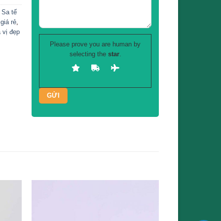
 Sa tế
giá rẻ
,
 vị đẹp
Please prove you are human by
selecting the
star
.