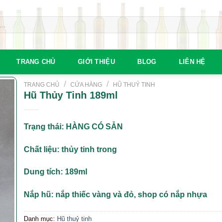
TRANG CHỦ
GIỚI THIỆU
BLOG
LIÊN HỆ
/
/
TRANG CHỦ
CỬA HÀNG
HŨ THUỶ TINH
Hũ Thủy Tinh 189ml
Trạng thái: HÀNG CÓ SẴN
Chất liệu: thủy tinh trong
Dung tích: 189ml
Nắp hũ: nắp thiếc vàng và đỏ, shop có nắp nhựa
Danh mục:
Hũ thuỷ tinh