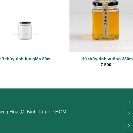
Hũ thủy tinh lục giác 80ml
Hũ thủy tinh vuông 380m
7.500
₫
 Hưng Hòa ,Q. Bình Tân, TP.HCM