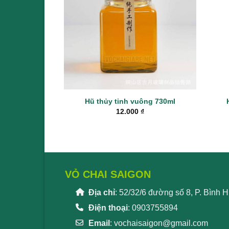
Hũ thủy tinh vuông 730ml
12.000
₫
VỎ CHAI SAIGON
Địa chỉ
: 52/32/6 đường số 8, P. Bình
Điện thoại
: 0903755894
Email
:
vochaisaigon@gmail.com