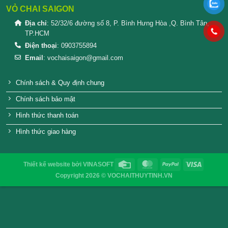
SẢN PHẨM TƯƠNG TỰ
Hũ thủy tinh vuông 100ml
Hũ thuỷ tinh lục 
5.000
₫
8.000
₫