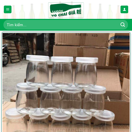
Bỏ
qua
nội
dung
Tìm
kiếm: