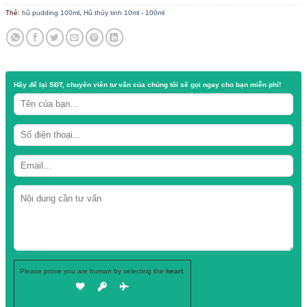
Chất liệu: thủy tinh
Dung tích: 100ml
Nắp hũ: nắp nhựa
Danh mục:
Hũ thuỷ tinh
Thẻ:
hũ pudding 100ml
,
Hũ thủy tinh 10ml - 100ml
Hãy để lại
SĐT, chuyên viên tư vấn
của chúng tôi sẽ gọi ngay cho b