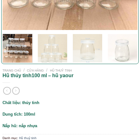
/
/
TRANG CHỦ
CỬA HÀNG
HŨ THUỶ TINH
Hũ thủy tinh100 ml – hũ yaour