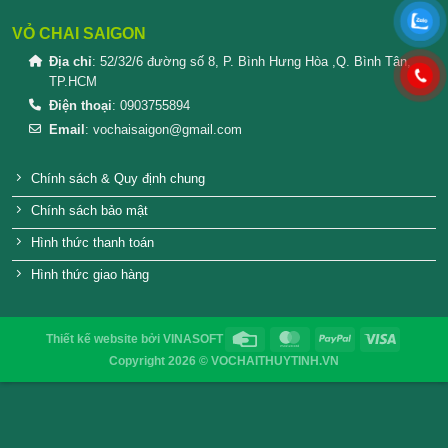
SẢN PHẨM TƯƠNG TỰ
Hũ thủy tinh con ong 700ml
Hũ thủy tinh nghiêng 
nhựa