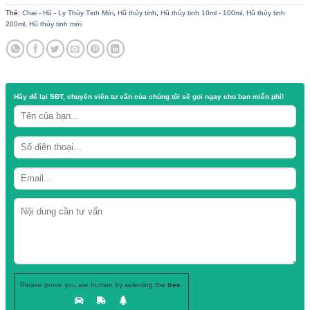
Dung tích : 100ml
Quy cách : 120 cái / thùng
Nắp thiếc : đen – vàng
Danh mục:
Hũ thuỷ tinh
Thẻ:
Chai - Hũ - Ly Thủy Tinh Mới
,
Hũ thủy tinh
,
Hũ thủy tinh 10ml - 100ml
,
200ml
,
Hũ thủy tinh mới
Hãy để lại
SĐT, chuyên viên tư vấn
của chúng tôi sẽ gọi ngay cho b