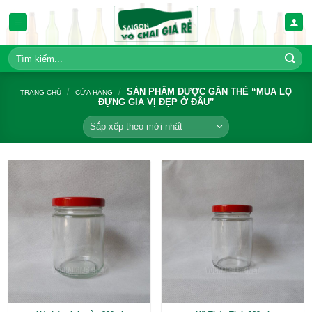
Bỏ
qua
nội
dung
Tìm
kiếm:
/
/
SẢN PHẨM ĐƯỢC GẮN THẺ
TRANG CHỦ
CỬA HÀNG
ĐỰNG GIA VỊ ĐẸP Ở ĐÂU”