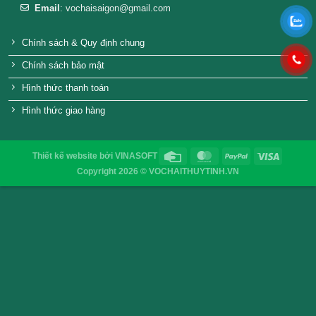
VỎ CHAI SAIGON
Địa chỉ
: 52/32/6 đường số 8, P. Bình Hưng Hòa ,Q. 
TP.HCM
Điện thoại
: 0903755894
Email
:
vochaisaigon@gmail.com
Chính sách & Quy định chung
Chính sách bảo mật
Hình thức thanh toán
Hình thức giao hàng