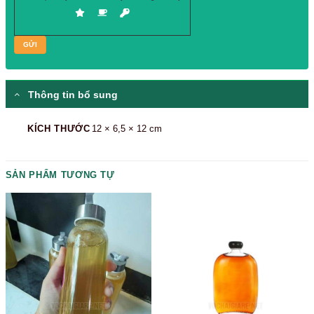
Please prove you are human by selecting the
cup
.