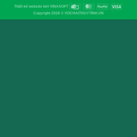
Chai thủy tinh tròn nắp dây xách –
Chai thuỷ tinh thân d
300ml
250ml
VỎ CHAI SAIGON
Địa chỉ
: 52/32/6 đường số 8, P. Bình Hưng Hòa ,Q. 
TP.HCM
Điện thoại
: 0903755894
Email
:
vochaisaigon@gmail.com
Chính sách & Quy định chung
Chính sách bảo mật