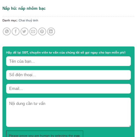
Chất liệu: thủy tinh trong, dày
Dung tích:100ml
Quy cách : 120 chai / thùng
Cao 12cm – Rộng 6,5cm
Nắp hũ: nắp nhôm bạc
Danh mục:
Chai thuỷ tinh
Hãy để lại
SĐT, chuyên viên tư vấn
của chúng tôi sẽ gọi ngay cho b