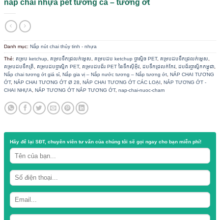
/
/
TRANG CHỦ
CỬA HÀNG
NẮP NÚT CHAI THỦY TINH - NHỰA
nắp chai nhựa pet tương cà – tương ớt
Danh mục:
Nắp nút chai thủy tinh - nhựa
Thẻ:
គម្រប ketchup
,
គម្របទឹកជ្រលក់ម្ទេស
,
គម្របដប ketchup ប្លាស្ទិច PET
,
គម្របដ
គម្របដបទឹកត្រី
,
គម្របដបប្លាស្ទិក PET
,
គម្របដបជ័រ PET នៃទឹកស៊ីអ៊ីវ
,
ដបទឹកជ្រលក់កែវ
Nắp chai tương ớt giá sỉ
,
Nắp gia vị – Nắp nước tương – Nắp tương ớt
,
N
ỚT
,
NẮP CHAI TƯƠNG ỚT Ø 28
,
NẮP CHAI TƯƠNG ỚT CÁC LOẠI
,
NẮP 