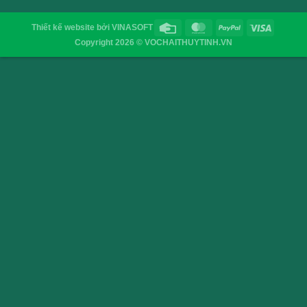
Vỉ nén hũ 8cm bán theo ký
Nắp Chai T
VỎ CHAI SAIGON
Địa chỉ
: 52/32/6 đường số 8, P. Bình Hưng Hòa ,Q. 
TP.HCM
Điện thoại
: 0903755894
Email
:
vochaisaigon@gmail.com
Chính sách & Quy định chung