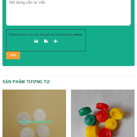
CHAI NHỰA
,
NẮP TƯƠNG ỚT NẮP TƯƠNG ỚT
,
nap-chai-nuoc-cham
Hãy để lại
SĐT, chuyên viên tư vấn
của chúng tôi sẽ gọi ngay cho b