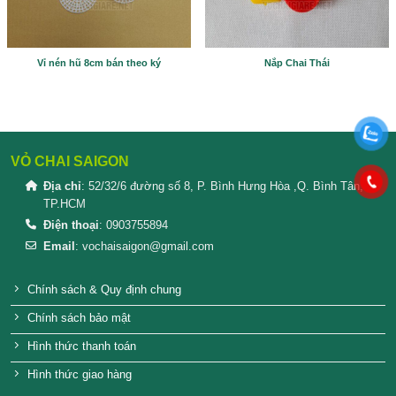
Please prove you are human by selecting the
plane
.
SẢN PHẨM TƯƠNG TỰ