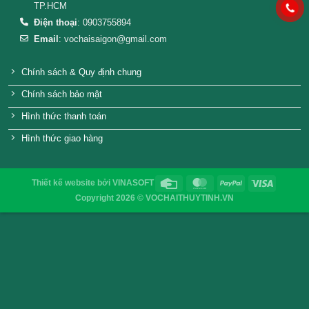
Nắp nhựa chai thủy tinh vuông
Nắp nhôm chai thủy t
500ml – đựng nước mắm
cuốn mé
VỎ CHAI SAIGON
Địa chỉ
: 52/32/6 đường số 8, P. Bình Hưng Hòa ,Q. 