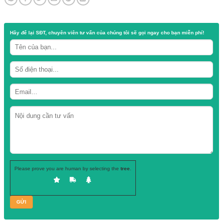
Quy cách :
Danh mục:
Nắp nút chai thủy tinh - nhựa
Thẻ:
គម្របដបកែវ
,
គម្របដបថៃ
,
nắp chai miệng bia
,
nắp chai nước mắm giá sỉ
220ml
,
nắp chai thái thủy tinh
,
xưởng nắp chai
Hãy để lại
SĐT, chuyên viên tư vấn
của chúng tôi sẽ gọi ngay cho b