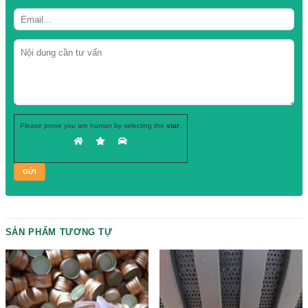
Hãy để lại
SĐT, chuyên viên tư vấn
của chúng tôi sẽ gọi ngay cho b