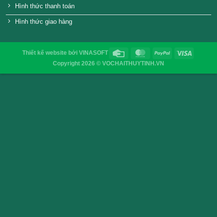
Nắp nhôm chai thủy tinh 27/21
Nắp nhôm chai thủy
VỎ CHAI SAIGON
Địa chỉ
: 52/32/6 đường số 8, P. Bình Hưng Hòa ,Q. 
TP.HCM
Điện thoại
: 0903755894
Email
:
vochaisaigon@gmail.com
Chính sách & Quy định chung
Chính sách bảo mật