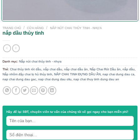
/
/
TRANG CHỦ
CỬA HÀNG
NẮP NÚT CHAI THỦY TINH - NHỰA
nắp dầu thủy tinh
Danh mục:
Nắp nút chai thủy tinh - nhựa
Thẻ:
Chai thủy tinh rót dầu
,
nắp chai dầu
,
nắp chai dầu ăn
,
Nắp Chai Rót 
Nắp nhôm đậy chai lọ hủ thủy tinh
,
NẮP CHAI TINH ĐỰNG DẦU ĂN
,
nap c
nap chai dung dau gac
,
nap chai dung dau oliu
,
nap chai thuy tinh dung d