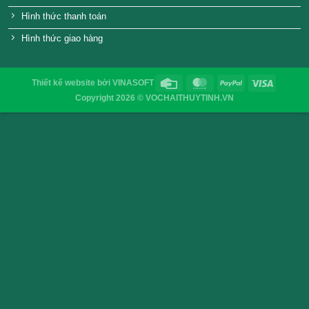
Nắp nhựa chai thủy tinh vuông
Nắp nhôm chai thủy t
600ml – đựng nước mắm
VỎ CHAI SAIGON
Địa chỉ
: 52/32/6 đường số 8, P. Bình Hưng Hòa ,Q. 
TP.HCM
Điện thoại
: 0903755894