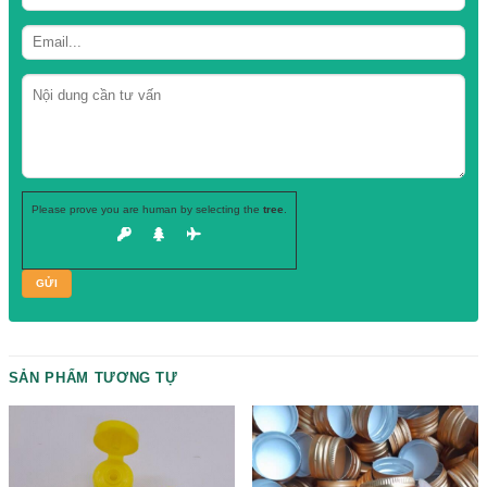
Danh mục:
Nắp nút chai thủy tinh - nhựa
Hãy để lại
SĐT, chuyên viên tư vấn
của chúng tôi sẽ gọi ngay cho b