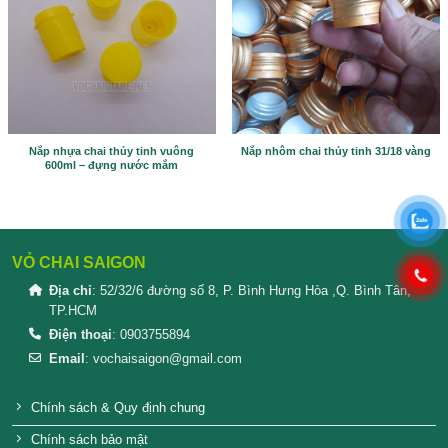
Please prove you are human by selecting the
tree
.
SẢN PHẨM TƯƠNG TỰ